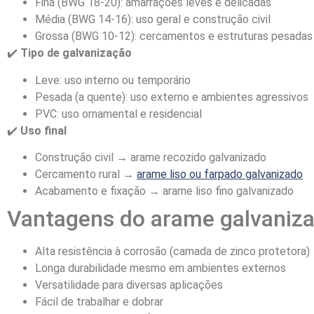
Fina (BWG 18-20): amarrações leves e delicadas
Média (BWG 14-16): uso geral e construção civil
Grossa (BWG 10-12): cercamentos e estruturas pesadas
✔️
Tipo de galvanização
Leve: uso interno ou temporário
Pesada (a quente): uso externo e ambientes agressivos
PVC: uso ornamental e residencial
✔️
Uso final
Construção civil → arame recozido galvanizado
Cercamento rural →
arame liso ou farpado galvanizado
Acabamento e fixação → arame liso fino galvanizado
Vantagens do arame galvaniz
Alta resistência à corrosão (camada de zinco protetora)
Longa durabilidade mesmo em ambientes externos
Versatilidade para diversas aplicações
Fácil de trabalhar e dobrar