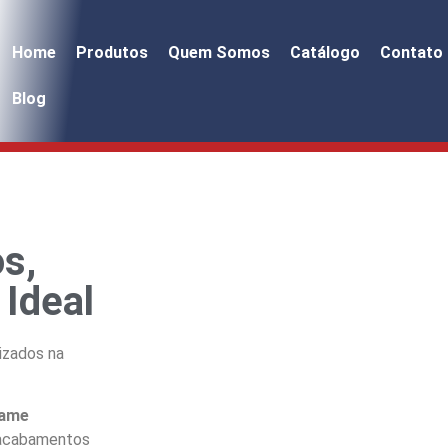
Home
Produtos
Quem Somos
Catálogo
Contato
Blog
s,
Ideal
lizados na
rame
 acabamentos