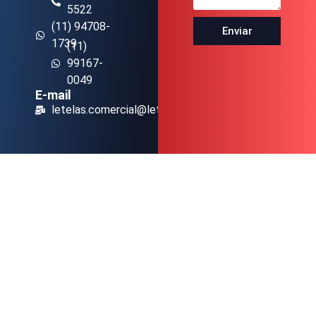
5522
(11) 94708-
Enviar
1739
(11)
99167-
0049
E-mail
letelas.comercial@letelas.com.br