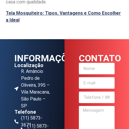
casa com qualidade.
Tela Mosquiteiro: Tipos, Vantagens e Como Escolher
a Ideal
INFORMAÇÕES
CONTATO
Localização
R. Amâncio
Pedro de
Oliveira, 395 –
Vila Maracana,
São Paulo –
SP
Telefone
(11) 5873-
3671
(11) 5873-